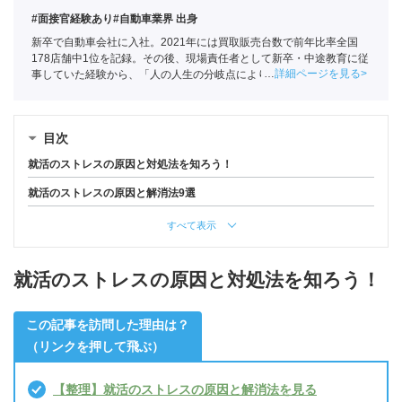
#面接官経験あり
#自動車業界 出身
新卒で自動車会社に入社。2021年には買取販売台数で前年比率全国
178店舗中1位を記録。その後、現場責任者として新卒・中途教育に従
詳細ページを見る
事していた経験から、「人の人生の分岐点によりかかわりたい」と思
い、ポートへ。
全国民営職業紹介事業協会
職業紹介責任者（001-
230209002-05661）
目次
就活のストレスの原因と対処法を知ろう！
就活のストレスの原因と解消法9選
すべて表示
就活のストレスの原因と対処法を知ろう！
この記事を訪問した理由は？
（リンクを押して飛ぶ）
【整理】就活のストレスの原因と解消法を見る