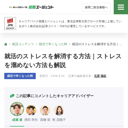
採用ご担当者様へ
トッ
キャリアパーク就職エージェントは、東京証券取引所グロース市場に上場してい
るポート株式会社(証券コード：7047)が運営しているサービスです。
サー
就活コンテンツ
就活で辛くなった時
就活のストレスを解消する方法｜ストレスを溜めない方法も解説
トップ
アド
就活のストレスを解消する方法｜ストレス
を溜めない方法も解説
利用
就活で辛くなった時
更新日：
2026.6.24
記事の編集責任者：
北原 瑞起
就活
経営
この記事にコメントしたキャリアアドバイザー
無料
成瀬 遼
津田 祥矢
高橋 宙
乾 花穂子