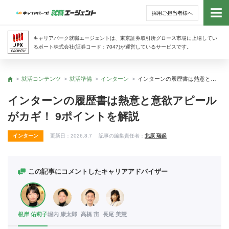
採用ご担当者様へ
トッ
キャリアパーク就職エージェントは、東京証券取引所グロース市場に上場してい
るポート株式会社(証券コード：7047)が運営しているサービスです。
サー
就活コンテンツ
就活準備
インターン
インターンの履歴書は熱意と意欲アピールがカギ！ 9ポイントを解説
トップ
アド
インターンの履歴書は熱意と意欲アピール
がカギ！ 9ポイントを解説
利用
インターン
更新日：
2026.8.7
記事の編集責任者：
北原 瑞起
就活
経営
この記事にコメントしたキャリアアドバイザー
無料
根岸 佑莉子
堀内 康太郎
高橋 宙
長尾 美慧