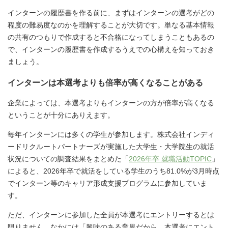
インターンの履歴書を作る前に、まずはインターンの選考がどの
程度の難易度なのかを理解することが大切です。単なる基本情報
の共有のつもりで作成すると不合格になってしまうこともあるの
で、インターンの履歴書を作成するうえでの心構えを知っておき
ましょう。
インターンは本選考よりも倍率が高くなることがある
企業によっては、本選考よりもインターンの方が倍率が高くなる
ということが十分にありえます。
毎年インターンには多くの学生が参加します。株式会社インディ
ードリクルートパートナーズが実施した大学生・大学院生の就活
状況についての調査結果をまとめた「
2026年卒 就職活動TOPIC
」
によると、2026年卒で就活をしている学生のうち81.0%が3月時点
でインターン等のキャリア形成支援プログラムに参加していま
す。
ただ、インターンに参加した全員が本選考にエントリーするとは
限りません。なかには「興味のある業界だから、本選考にエント