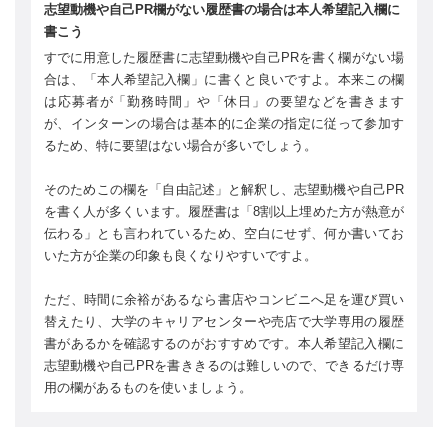
志望動機や自己PR欄がない履歴書の場合は本人希望記入欄に
書こう
すでに用意した履歴書に志望動機や自己PRを書く欄がない場
合は、「本人希望記入欄」に書くと良いですよ。本来この欄
は応募者が「勤務時間」や「休日」の要望などを書きます
が、インターンの場合は基本的に企業の指定に従って参加す
るため、特に要望はない場合が多いでしょう。
そのためこの欄を「自由記述」と解釈し、志望動機や自己PR
を書く人が多くいます。履歴書は「8割以上埋めた方が熱意が
伝わる」とも言われているため、空白にせず、何か書いてお
いた方が企業の印象も良くなりやすいですよ。
ただ、時間に余裕があるなら書店やコンビニへ足を運び買い
替えたり、大学のキャリアセンターや売店で大学専用の履歴
書があるかを確認するのがおすすめです。本人希望記入欄に
志望動機や自己PRを書ききるのは難しいので、できるだけ専
用の欄があるものを使いましょう。