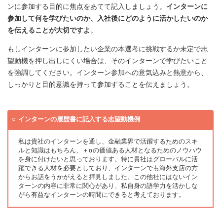
ンに参加する目的に焦点をあてて記入しましょう。
インターンに
参加して何を学びたいのか、入社後にどのように活かしたいのか
を伝えることが大切ですよ
。
もしインターンに参加したい企業の本選考に挑戦するか未定で志
望動機を押し出しにくい場合は、そのインターンで学びたいこと
を強調してください。インターン参加への意気込みと熱意から、
しっかりと目的意識を持って参加することを伝えましょう。
インターンの履歴書に記入する志望動機例
私は貴社のインターンを通し、金融業界で活躍するためのスキ
ルと知識はもちろん、＋αの価値ある人材となるためのノウハウ
を身に付けたいと思っております。特に貴社はグローバルに活
躍できる人材を必要としており、インターンでも海外支店の方
からお話をうかがえると拝見しました。この他社にはないイン
ターンの内容に非常に関心があり、私自身の語学力を活かしな
がら有益なインターンの時間にできると考えております。