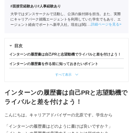
#面接官経験あり
#人事経験あり
大学ではダンスサークルで活動し、公演の振付師を担当。また、実際
にキャリアパーク就職エージェントを利用していた学生でもあり、エ
詳細ページを見る
ージェント経由でポートへ新卒入社。現在は関西の学生への支援を中
心としている。
全国民営職業紹介事業協会
職業紹介責任者（001-
220810001-02920）
目次
インターンの履歴書は自己PRと志望動機でライバルと差を付けよう！
インターンの履歴書を作る前に知っておきたいポイント
すべて表示
インターンの履歴書は自己PRと志望動機で
ライバルと差を付けよう！
こんにちは。キャリアアドバイザーの北原です。学生から
「インターンの履歴書はどのように書けば良いですか？」